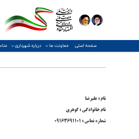
صفحه اصلی
معاونت ها
درباره شهرداری
مناط
نام : علیرضا
نام خانوادگی : گوهری
شماره تماس : 09163691101