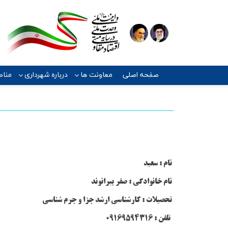
صفحه اصلی
معاونت ها
درباره شهرداری
مناط
نام : سعید
نام خانوادگی : صفر بیرانوند
تحصیلات : کارشناسی ارشد جزا و جرم شناسی
تلفن : 09169594316