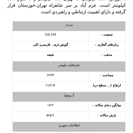
کيلومتر است. خرم آباد بر سر شاهراه تهران-خوزستان قرار
گرفته و داراي اهميت ارتباطي و راهبردي است
مردم
جمعیت
:
328.544
زبان‌های
گفتاری
:
گویش لری
،
فارسی
و
لکی
مذهب
:
شیعه
جغرافیای طبیعی
مساحت
:
۶۲۳۳
ارتفاع
از
:
سطح دریا
1147/8
آب‌وهوا
میانگین دمای
سالانه
:
۱۷/۲
بارش سالانه
:
۵۲۵/۶
اطلاعات شهری