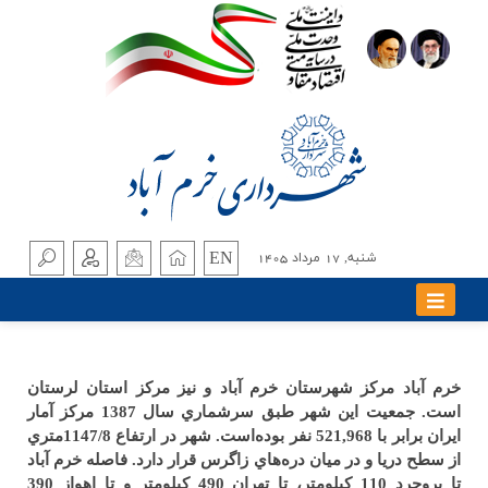
EN
شنبه, 17 مرداد 1405
خرم آباد مرکز شهرستان خرم آباد و نيز مرکز استان لرستان
است. جمعيت اين شهر طبق سرشماري سال 1387 مرکز آمار
ايران برابر با 521,968 نفر بوده‌است. شهر در ارتفاع 1147/8متري
از سطح دريا و در ميان دره‌هاي زاگرس قرار دارد. فاصله خرم آباد
تا بروجرد 110 کيلومتر، تا تهران 490 کيلومتر و تا اهواز 390