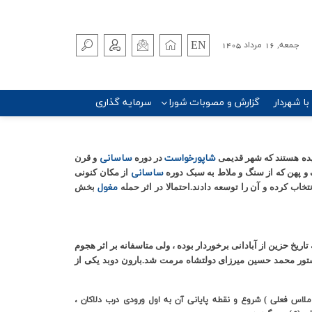
EN
جمعه, 16 مرداد 1405
 با شهردار
گزارش و مصوبات شورا
سرمایه گذاری
شاپورخواست
ساسانی
یده هستند که شهر قدیمی
در دوره
و قرن
ساسانی
 و پهن که از سنگ و ملاط به سبک دوره
از مکان کنونی
مغول
خاب کرده و آن را توسعه دادند.احتمالا در اثر حمله
بخش
اریخ حزین از آبادانی برخوردار بوده ، ولی متاسفانه بر اثر هجوم
دستور محمد حسین میرزای دولتشاه مرمت شد.بارون دوبد یکی از
لاس فعلی ) شروع و نقطه پایانی آن به اول ورودی درب دلاکان ،