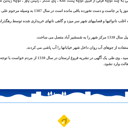
ی به چند کوچه فرعی از قبیل کوچه پست خانه ، پای سنگر ، رئیس یاور ، کوچه زیدبن عل
ز شهرداران فعال در سال 1318 شمسی بود به اغلب نانوائیها و قصابیهای شهر سر میزد و گاهی نانهای خریدار
تصل می ساخت.
استفاده از جوهای آب روان داخل شهر خیابانها را آب پاشی می کردند.
کار آسفالت با همت مرحوم غضنفری شهردار خرم آباد به انجا
سفالت وارد نشود.