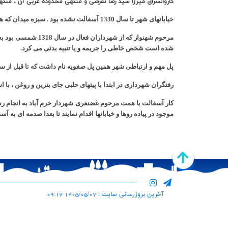
کاروانسرای میرزا سید رضا تفرشی و منتهی محدوده غربی آن ، منته
خیابانهای شهر تا سال 1330 آسفالت نشده بود . سبزه میدان که هنوز پا بر جاست و دست نخورده باقی مانده است در سال 1307 به وسیله مرحوم علی حجار ساخته شده است.
مرحوم شهنواز که ا
شده است شخص خاطی را جریمه و یا تنبیه بدنی می کرد.
پل مهم و ارتباطی شهر همین پل صفویه نام داشت که تا قبل از سیل سال 1330 مرکز شهر را به شمشیر آباد م
رفتگران شهرداری در ابتدا با پیتهای حلبی جای بنزین و روغن ، با 
موجود در پیاده روها و خیابانها اقدام نمایند تا بعدا صدمه ای به آ
آخرین بروزرسانی سایت : 1405/05/07 09:17