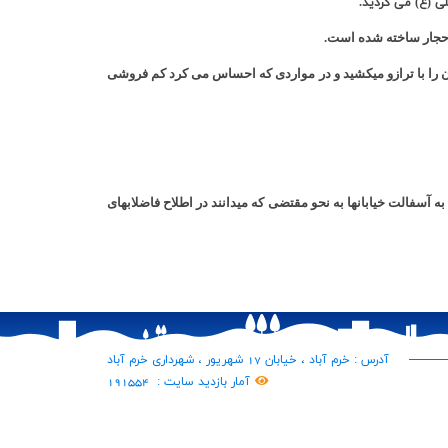
ی (ع) می گردید.
ی شده توسط رهگذران را با ترازو میکشید و در مواردی که احساس می کرد کم فروشی
م رسید ، وی طی یک آگهی در نشریه فروغ لرستان در سال 1330 از مردم خواست با توجه به آسفالت خیابانها به نحو مقتضی که میدانند در اطلاح فاضلابهای
آدرس : خرم آباد ، خیابان 17 شهریور ، شهرداری خرم آباد
آمار بازدید سایت :
191554