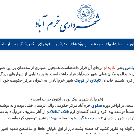
ق
سازمانهای تابعه
پروژه هاي عمراني
فرمهای الکترونیکی
ارتباط
لامی
خایدالو
یعنی
برجای آن قرار داشته‌است.همچنین بسیاری از محققان بر این عق
دالو و مکان فعلی شهر خرم‌آباد قرار داشته‌است. هنوز بقایایی از دیوارهای بزرگ
اتابکان لر کوچک
خر قرن ششم خاندان
شهر خرم‌آباد را به عنوان مرکز حکومت خود انت
{
خرم‌آباد شهری نیک بوده، اکنون خراب اس
ت}
صفوی
‌است. در اواخر دوره
خرم‌آباد مرکز حکومتی والی لرستان فیلی بوده و به نوشته ت
فلک الافلاک
نسبتاً توسعه پیدا کرد و قلعه گلستان ارم
(
)
از آثار معروف خرم‌آباد به 
مسجد
گرمابه
یهودی
رده ، شهر را دارای ۴
، ۸
و ۱ محله
نشین توصیف کرده‌است
گونه به تقریر کشید که محله پشت بازار از اول خیابان حافظ و ساختمان بلدیه (میر م