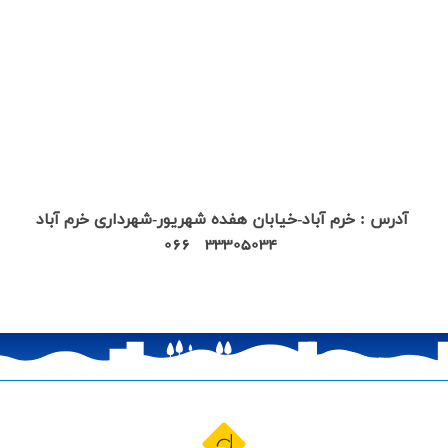
آدرس : خرم آباد-خیابان هفده شهریور-شهرداري خرم آباد
066
33305034