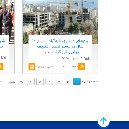
برج‌های دوقلوی خرم‌آباد پس از ۱۲
سال در مسیر تعیین تكلیف
جد
نهایی قرار گرفت
جديد!
کد خبر
:
۵۴۵۶
|
|
تعداد بازدید
:
۱
۱۷مرداد۱۴۰۵
.
.
...
ب
صفحه
1
از
37
37
6
5
4
3
2
1
بعدي