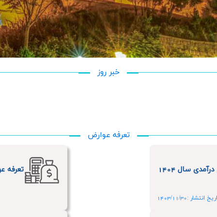
خبر روز
تعرفه عوارض
آمدی سال 1404
تعرفه عو
یخ انتشار :1403/11/30