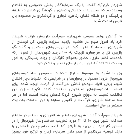
شهردار خرم‌آباد گفت: با یک سرمایه‌گذار بخش خصوصی به تفاهم
رسیده‌ایم که مجموعه‌ای خدماتی، تجاری و گردشگری شامل دو طبقه
پارکینگ و دو طبقه فضای رفاهی، تجاری و گردشگری در محدوده باغ
فیض احداث شود.
به گزارش روابط عمومی شهرداری خرم‌‌آباد، داریوش بارانی؛ شهردار
خرم‌آباد امروز صبح در حاشیه بازدید سرزده بازرس کل لرستان از
شهرداری منطقه ۲ اظهار کرد: در بررسی‌های میدانی و گفت‌وگو
بازرس کل با مراجعان، نزدیک به ۱۰۰ درصد شهروندان از نحوه ارائه
خدمات، نظم اداری، حضور به‌موقع کارکنان و روند رسیدگی به امور
رضایت داشتند که این موضوع جای تقدیر و تشکر دارد.
وی با اشاره به موضوع مطرح شده در خصوص ساخت‌وسازهای
غیرمجاز افزود: معمولا در بحران‌ها و در شرایطی که انضباط دچار اختلال
شود، برخی افراد سودجو تلاش می‌کنند از فرصت ایجاد شده برای
انجام ساخت‌وسازهای غیرقانونی استفاده کنند. اگرچه میزان این
تخلفات نسبت به دوران شیوع کرونا کاهش یافته است، اما در هر
سه منطقه شهری، فرآیندهای قانونی مقابله با این تخلفات به‌صورت
مستمر در حال اجراست.
شهردار خرم‌آباد گفت: شهرداری به‌طور شبانه‌روزی و مستمر در مناطق
سه‌گانه شهر بین ۱۰ تا ۱۲ مورد تخریب ساخت‌وساز غیرمجاز را در
دستور کار دارد. از این‌رو به افرادی که قصد انجام چنین اقداماتی را
دارند توصیه می‌کنیم از هدر دادن سرمایه، زمان و انرژی خود پرهیز