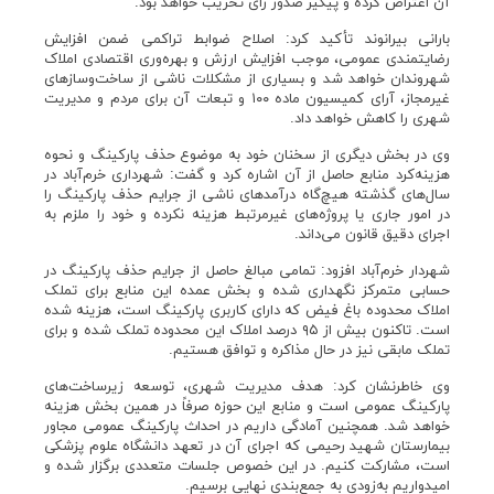
آن اعتراض کرده و پیگیر صدور رأی تخریب خواهد بود.
بارانی بیرانوند تأکید کرد: اصلاح ضوابط تراکمی ضمن افزایش
رضایتمندی عمومی، موجب افزایش ارزش و بهره‌وری اقتصادی املاک
شهروندان خواهد شد و بسیاری از مشکلات ناشی از ساخت‌وسازهای
غیرمجاز، آرای کمیسیون ماده ۱۰۰ و تبعات آن برای مردم و مدیریت
شهری را کاهش خواهد داد.
وی در بخش دیگری از سخنان خود به موضوع حذف پارکینگ و نحوه
هزینه‌کرد منابع حاصل از آن اشاره کرد و گفت: شهرداری خرم‌آباد در
سال‌های گذشته هیچ‌گاه درآمدهای ناشی از جرایم حذف پارکینگ را
در امور جاری یا پروژه‌های غیرمرتبط هزینه نکرده و خود را ملزم به
اجرای دقیق قانون می‌داند.
شهردار خرم‌آباد افزود: تمامی مبالغ حاصل از جرایم حذف پارکینگ در
حسابی متمرکز نگهداری شده و بخش عمده این منابع برای تملک
املاک محدوده باغ فیض که دارای کاربری پارکینگ است، هزینه شده
است. تاکنون بیش از ۹۵ درصد املاک این محدوده تملک شده و برای
تملک مابقی نیز در حال مذاکره و توافق هستیم.
وی خاطرنشان کرد: هدف مدیریت شهری، توسعه زیرساخت‌های
پارکینگ عمومی است و منابع این حوزه صرفاً در همین بخش هزینه
خواهد شد. همچنین آمادگی داریم در احداث پارکینگ عمومی مجاور
بیمارستان شهید رحیمی که اجرای آن در تعهد دانشگاه علوم پزشکی
است، مشارکت کنیم. در این خصوص جلسات متعددی برگزار شده و
امیدواریم به‌زودی به جمع‌بندی نهایی برسیم.