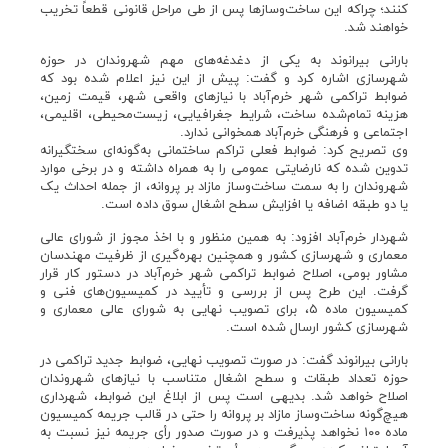
کنند؛ چراکه این ساخت‌وسازها پس از طی مراحل قانونی قطعاً تخریب
خواهند شد.
بارانی بیرانوند به یکی از دغدغه‌های مهم شهروندان در حوزه
شهرسازی اشاره کرد و گفت: پیش از این نیز اعلام شده بود که
ضوابط تراکمی شهر خرم‌آباد با نیازهای واقعی شهر، قیمت زمین،
هزینه تمام‌شده ساخت، شرایط جغرافیایی، زیست‌محیطی، اقلیمی،
اجتماعی و فرهنگی خرم‌آباد همخوانی ندارد.
وی تصریح کرد: ضوابط فعلی تراکم ساختمانی به‌گونه‌ای سختگیرانه
تدوین شده که نارضایتی عمومی را به همراه داشته و در برخی موارد
شهروندان را به سمت ساخت‌وساز مازاد بر پروانه، از جمله احداث یک
یا دو طبقه اضافه یا افزایش سطح اشغال سوق داده است.
شهردار خرم‌آباد افزود: به همین منظور و با اخذ مجوز از شورای عالی
معماری و شهرسازی کشور و همچنین بهره‌گیری از ظرفیت مهندسان
مشاور بومی، اصلاح ضوابط تراکمی شهر خرم‌آباد در دستور کار قرار
گرفت. این طرح پس از بررسی و تأیید در کمیسیون‌های فنی و
کمیسیون ماده ۵، برای تصویب نهایی به شورای عالی معماری و
شهرسازی کشور ارسال شده است.
بارانی بیرانوند گفت: در صورت تصویب نهایی، ضوابط جدید تراکمی در
حوزه تعداد طبقات و سطح اشغال متناسب با نیازهای شهروندان
اصلاح خواهد شد. بدیهی است پس از ابلاغ این ضوابط، شهرداری
هیچ‌گونه ساخت‌وساز مازاد بر پروانه را حتی در قالب جریمه کمیسیون
ماده ۱۰۰ نخواهد پذیرفت و در صورت صدور رأی جریمه نیز نسبت به