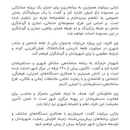
بارانی بیرانوند همچنین به برنامه‌ریزی برای اجرای یک پروژه مشارکتی
در محدوده باغ فیض اشاره کرد و گفت: با یک سرمایه‌گذار بخش
خصوصی به تفاهم رسیده‌ایم و تفاهم‌نامه اولیه نیز تنظیم شده
است. بر اساس این طرح، مجموعه‌ای خدماتی، تجاری و گردشگری
شامل دو طبقه پارکینگ و دو طبقه فضای رفاهی، تجاری و گردشگری
در این محدوده احداث خواهد شد.
وی افزود: این پروژه می‌تواند به‌عنوان یکی از نقاط شاخص و جذاب
شهری در مجاورت قلعه تاریخی فلک‌الافلاک نقش‌آفرینی کرده و
شرایط مطلوبی را برای شهروندان و گردشگران فراهم کند.
شهردار خرم‌آباد به برنامه ساماندهی مشاغل شهری و دستفروشان
اشاره کرد و گفت: تاکنون بیش از ۲۲۰ غرفه در مرکز شهر احداث شده
است و در تلاش هستیم با همکاری دستگاه‌های امنیتی، فرهنگی،
اجتماعی و اقتصادی و با رعایت تمامی ملاحظات زمانی و مکانی، طرح
ساماندهی دستفروشان را اجرایی کنیم.
وی خاطرنشان کرد: هدف ما ایجاد فضایی متمرکز و مناسب برای
فعالیت دستفروشان در پهنه مرکزی شهر است تا ضمن تأمین
معیشت این افراد، نظم و انضباط شهری نیز ارتقا یابد.
بارانی بیرانوند گفت: امیدواریم با همکاری دستگاه‌های مختلف و
اجرای برنامه‌های پیش‌بینی‌شده، زمینه افزایش رضایت شهروندان و
توسعه متوازن شهر خرم‌آباد بیش از پیش فراهم شود.